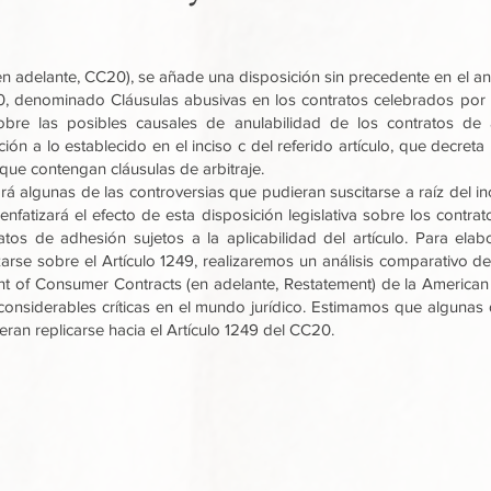
en adelante, CC20), se añade una disposición sin precedente en el ant
0, denominado Cláusulas abusivas en los contratos celebrados por ad
sobre las posibles causales de anulabilidad de los contratos de 
ón a lo establecido en el inciso c del referido artículo, que decreta 
que contengan cláusulas de arbitraje.
rá algunas de las controversias que pudieran suscitarse a raíz del inc
enfatizará el efecto de esta disposición legislativa sobre los cont
tos de adhesión sujetos a la aplicabilidad del artículo. Para ela
zarse sobre el Artículo 1249, realizaremos un análisis comparativo del
t of Consumer Contracts (en adelante, Restatement) de la American L
considerables críticas en el mundo jurídico. Estimamos que algunas 
eran replicarse hacia el Artículo 1249 del CC20.